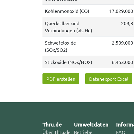
Kohlenmonoxid (CO)
17.029.000
Quecksilber und
209,8
Verbindungen (als Hg)
Schwefeloxide
2.509.000
(SOx/SO2)
Stickoxide (NOx/NO2)
6.453.000
PDF erstellen
Datenexport Excel
Thru.de
Umweltdaten
Inform
Über Thru.de
Betriebe
FAQ