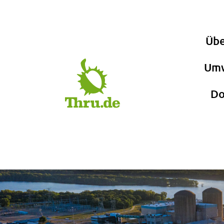
Übe
Umw
Do