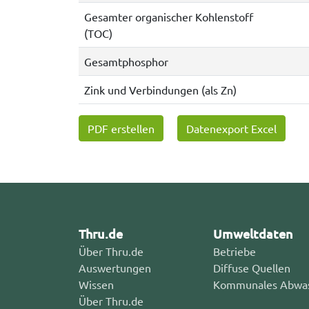
Gesamter organischer Kohlenstoff
(TOC)
Gesamtphosphor
Zink und Verbindungen (als Zn)
PDF erstellen
Datenexport Excel
Thru.de
Umweltdaten
Über Thru.de
Betriebe
Auswertungen
Diffuse Quellen
Wissen
Kommunales Abwa
Über Thru.de