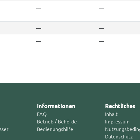
—
—
—
—
—
—
Informationen
Rechtliches
FAQ
Inhalt
Betrieb / Behörde
Impressum
sser
Bedienungshilfe
Nutzungsbedin
Datenschutz