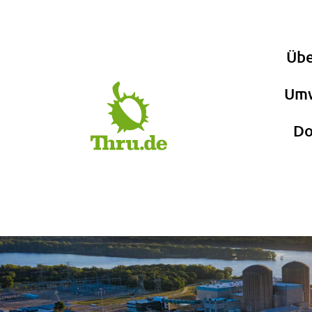
Übe
Umw
Do