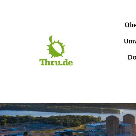
Übe
Umw
Do