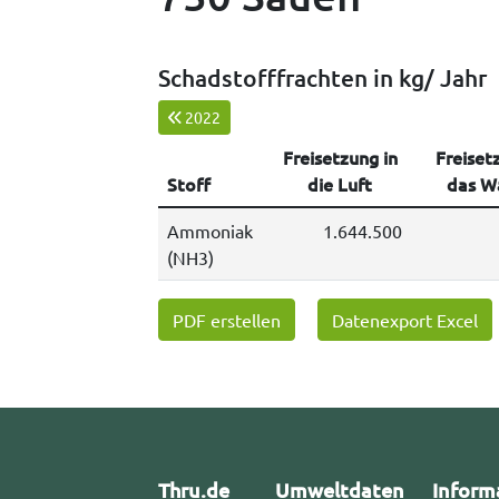
Schadstofffrachten in kg/ Jahr
2022
Freisetzung in
Freiset
Stoff
die Luft
das W
Ammoniak
1.644.500
(NH3)
PDF erstellen
Datenexport Excel
Thru.de
Umweltdaten
Inform