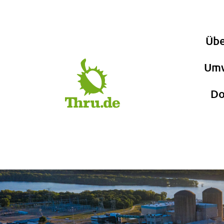
Übe
Umw
Do