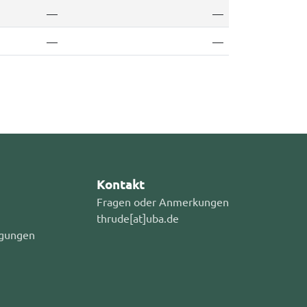
—
—
—
—
Kontakt
Fragen oder Anmerkungen
thrude[at]uba.de
gungen