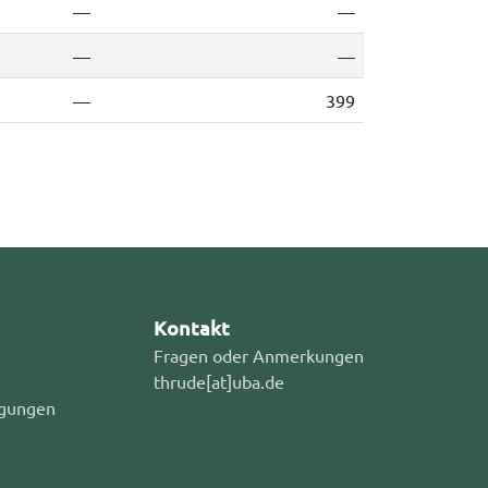
—
—
—
—
—
399
Kontakt
Fragen oder Anmerkungen
thrude[at]uba.de
gungen